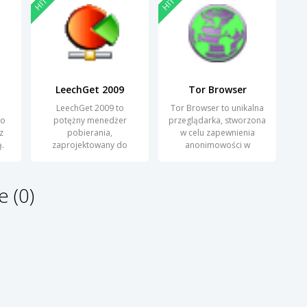
HIT
HIT
LeechGet 2009
Tor Browser
LeechGet 2009 to
Tor Browser to unikalna
do
potężny menedżer
przeglądarka, stworzona
z
pobierania,
w celu zapewnienia
.
zaprojektowany do
anonimowości w
efektywnego i szybkiego
Internecie.
pobierania
 (0)