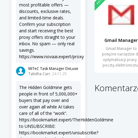
HIT
most profitable offers —
discounts, exclusive rates,
and limited-time deals.
Confirm your subscription
and start receiving the best
proxy offers straight to your
Gmail Manager
inbox. No spam — only real
Gmail Manager to
savings.
potężne narzędzie 
https://www.novaai.expert/proxy
optymalizacji pracy 
pocztą elektroniczną
MiTeC Task Manager DeLuxe
Program ten
Tabitha Carr
, 24.11.25
Komentarze
The Hidden Goldmine gets
people in front of 5,000,000+
buyers that pay over and
over again all while AI takes
care of all of the “work”.
https://bookmarket.expert/TheHiddenGoldmine
to UNSUBSCRIBE:
https://bookmarket.expert/unsubscribe?