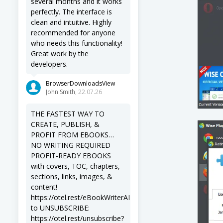
several months and it works
perfectly. The interface is
clean and intuitive. Highly
recommended for anyone
who needs this functionality!
Great work by the
developers.
BrowserDownloadsView
John Smith
, 22.07.26
THE FASTEST WAY TO
CREATE, PUBLISH, &
PROFIT FROM EBOOKS…
NO WRITING REQUIRED
PROFIT-READY EBOOKS
with covers, TOC, chapters,
sections, links, images, &
content!
https://otel.rest/eBookWriterAI
to UNSUBSCRIBE:
https://otel.rest/unsubscribe?