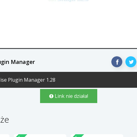
lugin Manager
ise Plugin Manager 1.28
Link nie działa!
kże