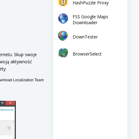
HashPuzzle Proxy
FSS Google Maps
Downloader
DownTester
BrowserSelect
ernetu. Skup swoje
 swoją aktywność
ety.
nload Localization Team