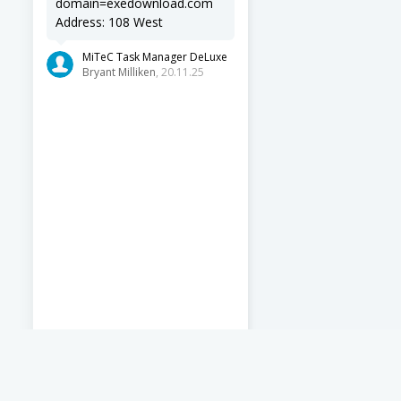
domain=exedownload.com
Address: 108 West
MiTeC Task Manager DeLuxe
Bryant Milliken
, 20.11.25