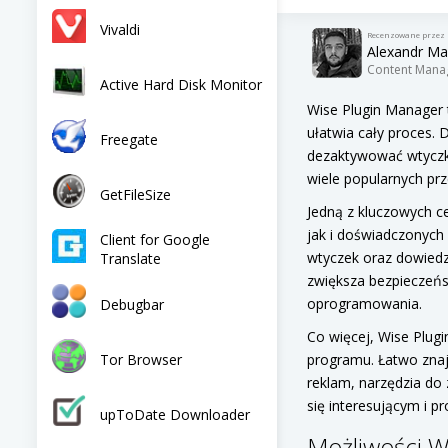
Vivaldi
Recenzowane przez
Alexandr Ma
Content Mana
Active Hard Disk Monitor
Wise Plugin Manager 
ułatwia cały proces.
Freegate
dezaktywować wtyczki
wiele popularnych prz
GetFileSize
Jedną z kluczowych ce
jak i doświadczonych 
Client for Google
wtyczek oraz dowiedzi
Translate
zwiększa bezpieczeńs
oprogramowania.
Debugbar
Co więcej, Wise Plug
Tor Browser
programu. Łatwo znaj
reklam, narzędzia do
się interesującym i 
upToDate Downloader
Możliwości W