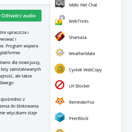
Midis Net Chat
🎙 Odtwórz audio
WebTricks
óre upraszcza i
Shareaza
tywować i
cie. Program wspiera
platformie.
WeatherMate
równo dla nowicjuszy,
 listy zainstalowanych
Cyotek WebCopy
ajność, ale także
śliwego
Url Blocker
ezpośrednio z
ReminderFox
zenia do blokowania
nie wtyczkami staje
PeerBlock