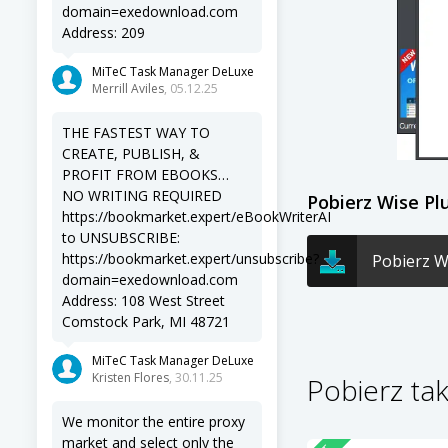
domain=exedownload.com
Address: 209
MiTeC Task Manager DeLuxe
Merrill Aviles
, 05.12.25
THE FASTEST WAY TO
CREATE, PUBLISH, &
PROFIT FROM EBOOKS…
NO WRITING REQUIRED
Pobierz Wise P
https://bookmarket.expert/eBookWriterAI
to UNSUBSCRIBE:
https://bookmarket.expert/unsubscribe?
Pobierz W
domain=exedownload.com
Address: 108 West Street
Comstock Park, MI 48721
MiTeC Task Manager DeLuxe
Kristen Flores
, 30.11.25
Pobierz ta
We monitor the entire proxy
market and select only the