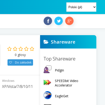
Shareware
0
głosy
Top Shareware
Do zakładek
Pidgin
SPEEDbit Video
Windows
Accelerator
XP/Vista/7/8/10/11
EagleGet