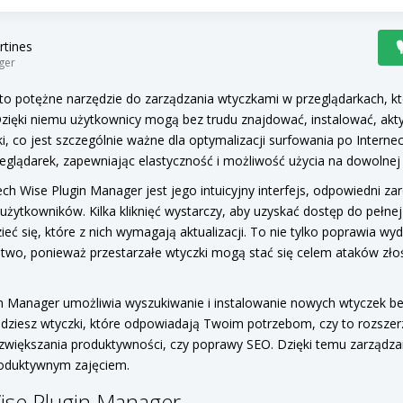
rtines
ger
to potężne narzędzie do zarządzania wtyczkami w przeglądarkach, kt
 Dzięki niemu użytkownicy mogą bez trudu znajdować, instalować, ak
, co jest szczególnie ważne dla optymalizacji surfowania po Interne
eglądarek, zapewniając elastyczność i możliwość użycia na dowolnej 
ch Wise Plugin Manager jest jego intuicyjny interfejs, odpowiedni za
użytkowników. Kilka kliknięć wystarczy, aby uzyskać dostęp do pełnej
eć się, które z nich wymagają aktualizacji. To nie tylko poprawia wyd
two, ponieważ przestarzałe wtyczki mogą stać się celem ataków zło
in Manager umożliwia wyszukiwanie i instalowanie nowych wtyczek b
dziesz wtyczki, które odpowiadają Twoim potrzebom, czy to rozszer
 zwiększania produktywności, czy poprawy SEO. Dzięki temu zarządza
produktywnym zajęciem.
ise Plugin Manager