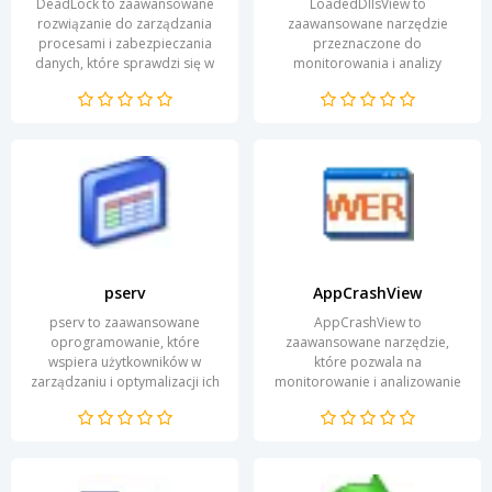
DeadLock to zaawansowane
LoadedDllsView to
rozwiązanie do zarządzania
zaawansowane narzędzie
procesami i zabezpieczania
przeznaczone do
danych, które sprawdzi się w
monitorowania i analizy
każdej organizacji. Aplikacja
załadowanych bibliotek DLL w
wykorzystuje...
systemie Windows. Dzięki
niemu użytkownicy mogą...
pserv
AppCrashView
pserv to zaawansowane
AppCrashView to
oprogramowanie, które
zaawansowane narzędzie,
wspiera użytkowników w
które pozwala na
zarządzaniu i optymalizacji ich
monitorowanie i analizowanie
zasobów IT. Program łączy w
awarii aplikacji w systemie
sobie intuicyjny interfejs oraz...
Windows. Dzięki tej aplikacji
użytkownicy...