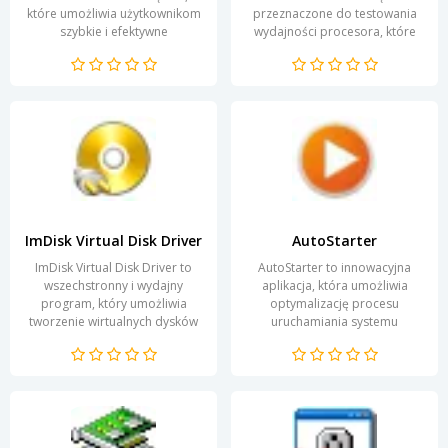
które umożliwia użytkownikom
przeznaczone do testowania
szybkie i efektywne
wydajności procesora, które
przetwarzanie dużych zbiorów
pozwala użytkownikom na
plików. Dzięki intuicyjnemu...
ekstremalne obciążenie
jednostki...
ImDisk Virtual Disk Driver
AutoStarter
ImDisk Virtual Disk Driver to
AutoStarter to innowacyjna
wszechstronny i wydajny
aplikacja, która umożliwia
program, który umożliwia
optymalizację procesu
tworzenie wirtualnych dysków
uruchamiania systemu
na komputerze z systemem
operacyjnego. Dzięki jej
Windows. Dzięki tej...
funkcjom użytkownicy mogą...