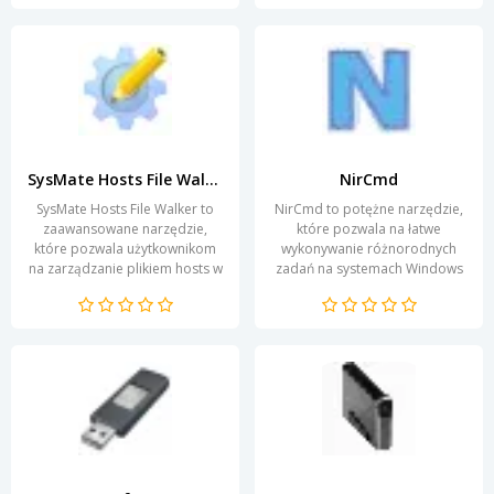
interakcji z...
użytkownika,...
SysMate Hosts File Walker
NirCmd
SysMate Hosts File Walker to
NirCmd to potężne narzędzie,
zaawansowane narzędzie,
które pozwala na łatwe
które pozwala użytkownikom
wykonywanie różnorodnych
na zarządzanie plikiem hosts w
zadań na systemach Windows
systemie operacyjnym. Plik ten
za pomocą prostych poleceń
odgrywa kluczową...
w linii komend. Dzięki tej...