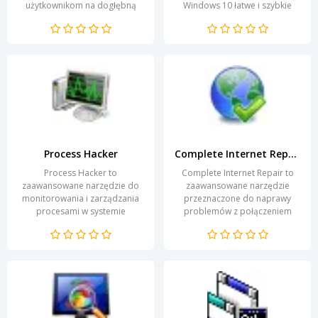
użytkownikom na dogłębną
Windows 10 łatwe i szybkie
inspekcję różnych rodzajów
rozwiązywanie problemów
danych. Program ten jest...
związanych z systemem
operacyjnym....
Process Hacker
Complete Internet Repair
Process Hacker to
Complete Internet Repair to
zaawansowane narzędzie do
zaawansowane narzędzie
monitorowania i zarządzania
przeznaczone do naprawy
procesami w systemie
problemów z połączeniem
operacyjnym. Dzięki swojej
internetowym. Dzięki prostemu
funkcjonalności umożliwia
i intuicyjnemu interfejsowi,...
użytkownikom...