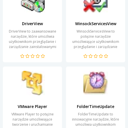
DriverView
WinsockServicesView
DriverView to zaawansowane
WinsockServicesView to
narzędzie, które umożliwia
potężne narzędzie
użytkownikom przeglądanie i
umożliwiające użytkownikom
zarządzanie zainstalowanymi
przeglądanie i zarządzanie
sterownikami w systemie
usługami Winsock w systemie
Windows. Dzięki...
Windows. Program zbiera
informacje o...
VMware Player
FolderTimeUpdate
VMware Player to potężne
FolderTimeUpdate to
narzędzie umożliwiające
innowacyjne narzędzie, które
tworzenie i uruchamianie
umożliwia użytkownikom