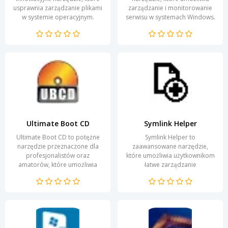
usprawnia zarządzanie plikami
zarządzanie i monitorowanie
w systemie operacyjnym.
serwisu w systemach Windows.
Program stipuluje możliwość
Program dostarcza
usuwania niechcianych
użytkownikom
danych...
szczegółowych...
Ultimate Boot CD
Symlink Helper
Ultimate Boot CD to potężne
Symlink Helper to
narzędzie przeznaczone dla
zaawansowane narzędzie,
profesjonalistów oraz
które umożliwia użytkownikom
amatorów, które umożliwia
łatwe zarządzanie
diagnozowanie oraz naprawę
dowiązaniami symbolicznymi
systemów komputerowych....
w systemie operacyjnym.
Oferuje prosty i...