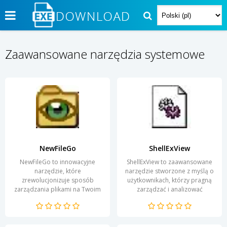
Zaawansowane narzędzia systemowe
NewFileGo
ShellExView
NewFileGo to innowacyjne
ShellExView to zaawansowane
narzędzie, które
narzędzie stworzone z myślą o
zrewolucjonizuje sposób
użytkownikach, którzy pragną
zarządzania plikami na Twoim
zarządzać i analizować
komputerze. Dzięki
rozszerzenia powłoki systemu
intuicyjnemu interfejsowi,
Windows. Program...
użytkownicy mogą...