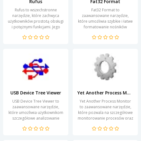
Rufus
Fat32 Format
Rufus to wszechstronne
Fat32 Format to
narzędzie, które zachwyca
zaawansowane narzędzie,
użytkowników prostotą obsługi
które umożliwia szybkie i łatwe
i potężnymi funkcjami. Jego
formatowanie nośników
głównym celem jest
danych, takich jak pendrive’y
umożliwienie tworzenia...
czy dyski twarde, w
popularnym...
USB Device Tree Viewer
Yet Another Process Monitor
USB Device Tree Viewer to
Yet Another Process Monitor
zaawansowane narzędzie,
to zaawansowane narzędzie,
które umożliwia użytkownikom
które pozwala na szczegółowe
szczegółowe analizowanie
monitorowanie procesów oraz
struktury podłączonych
zasobów systemowych w
urządzeń USB w systemie....
czasie rzeczywistym....