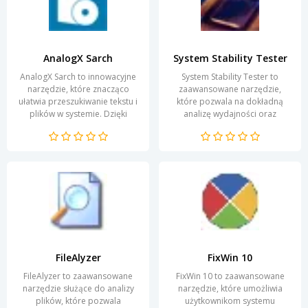
AnalogX Sarch
System Stability Tester
AnalogX Sarch to innowacyjne
System Stability Tester to
narzędzie, które znacząco
zaawansowane narzędzie,
ułatwia przeszukiwanie tekstu i
które pozwala na dokładną
plików w systemie. Dzięki
analizę wydajności oraz
prostemu i intuicyjnemu
stabilności systemów
interfejsowi...
komputerowych. Dzięki
intuicyjnemu...
FileAlyzer
FixWin 10
FileAlyzer to zaawansowane
FixWin 10 to zaawansowane
narzędzie służące do analizy
narzędzie, które umożliwia
plików, które pozwala
użytkownikom systemu