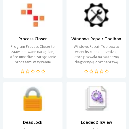
Process Closer
Windows Repair Toolbox
Program Process Closer to
Windows Repair Toolbox to
zaawansowane narzędzie,
wszechstronne narzędzie,
które umożliwia zarządzanie
które pozwala na skuteczną
procesami w systemie
diagnostykę oraz naprawę
operacyjnym na niespotykaną
systemu Windows. Dzięki
dotąd skalę. Dzięki
intuicyjnemu interfejsowi...
intuicyjnemu...
DeadLock
LoadedDllsView