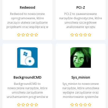
Redwood
PCI-Z
Redwood to nowoczesne
PCI-Z to zaawansowane
oprogramowanie, które
narzędzie diagnostyczne, które
znacząco ułatwia zarządzanie
umożliwia szczegółowe
projektami oraz współpracę w
analizowanie sprzętu
zespole. Dzięki intuicyjnemu
komputerowego. Program
interfejsowi, użytkownicy...
dostarcza precyzyjnych
informacji na...
BackgroundCMD
Sys_minion
BackgroundCMD to
Sys_minion to nowoczesne
nowoczesne narzędzie, które
narzędzie, które umożliwia
umożliwia zarządzanie
wydajne zarządzanie oraz
uruchamianiem programów w
monitorowanie systemów
tle, a także automatyzację
informatycznych. Dzięki
różnych procesów bez
prostemu interfejsowi