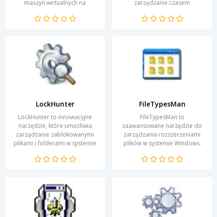
maszyn wirtualnych na
zarządzanie czasem
komputerach osobistych.
utworzenia oraz ostatniej
Dzięki swojej intuicyjnej
modyfikacji folderów i plików
obsłudze oraz...
na...
LockHunter
FileTypesMan
LockHunter to innowacyjne
FileTypesMan to
narzędzie, które umożliwia
zaawansowane narzędzie do
zarządzanie zablokowanymi
zarządzania rozszerzeniami
plikami i folderami w systemie
plików w systemie Windows.
Windows. W wielu
Dzięki niemu, użytkownicy
przypadkach, podczas próby...
mogą łatwo przeglądać,
edytować oraz...