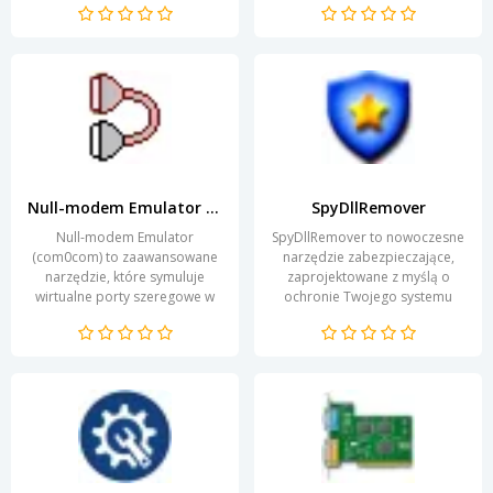
intuicyjnemu...
podejściu, program wspiera...
Null-modem Emulator (com0com)
SpyDllRemover
Null-modem Emulator
SpyDllRemover to nowoczesne
(com0com) to zaawansowane
narzędzie zabezpieczające,
narzędzie, które symuluje
zaprojektowane z myślą o
wirtualne porty szeregowe w
ochronie Twojego systemu
systemach operacyjnych
przed złośliwym
Windows. Umożliwia ono
oprogramowaniem. Dzięki
tworzenie...
zaawansowanym...