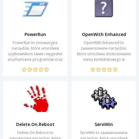
PowerRun
OpenWith Enhanced
PowerRun to innowacyjne
OpenWith Enhanced to
narzędzie, które umożliwia
zaawansowane narzędzie,
użytkownikom łatwe i wygodne
które umożliwia dostosowanie
uruchamianie programów oraz
menu kontekstowego w
skryptów w trybie
systemie Windows. Aplikacja ta
administratora. Dzięki swojej...
znacznie ułatwia życie...
Delete.On.Reboot
ServiWin
Delete.On.Reboot to
ServiWin to zaawansowane
innowacyjne narzędzie, które
narzędzie, które umożliwia