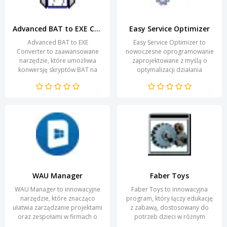
Advanced BAT to EXE Converter
Easy Service Optimizer
Advanced BAT to EXE
Easy Service Optimizer to
Converter to zaawansowane
nowoczesne oprogramowanie
narzędzie, które umożliwia
zaprojektowane z myślą o
konwersję skryptów BAT na
optymalizacji działania
pliki EXE. Dzięki tej aplikacji
systemu operacyjnego
użytkownicy mogą tworzyć...
Windows. Jego intuicyjny
interfejs...
WAU Manager
Faber Toys
WAU Manager to innowacyjne
Faber Toys to innowacyjna
narzędzie, które znacząco
program, który łączy edukację
ułatwia zarządzanie projektami
z zabawą, dostosowany do
oraz zespołami w firmach o
potrzeb dzieci w różnym
różnej wielkości. Dzięki
wieku. Dzięki unikalnemu