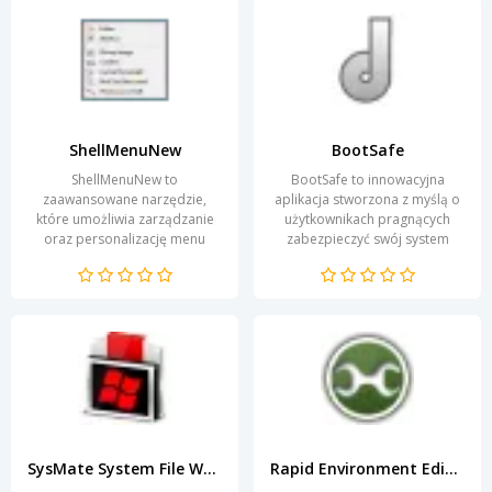
ShellMenuNew
BootSafe
ShellMenuNew to
BootSafe to innowacyjna
zaawansowane narzędzie,
aplikacja stworzona z myślą o
które umożliwia zarządzanie
użytkownikach pragnących
oraz personalizację menu
zabezpieczyć swój system
kontekstowego w systemie
operacyjny przed
Windows. Dzięki tej aplikacji
niepożądanymi zmianami
użytkownicy...
oraz...
SysMate System File Walker
Rapid Environment Editor