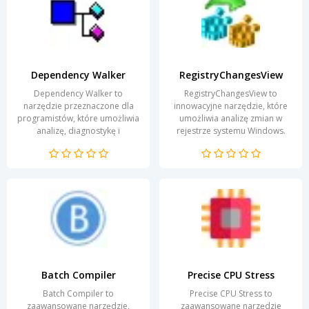
Dependency Walker
RegistryChangesView
Dependency Walker to
RegistryChangesView to
narzędzie przeznaczone dla
innowacyjne narzędzie, które
programistów, które umożliwia
umożliwia analizę zmian w
analizę, diagnostykę i
rejestrze systemu Windows.
rozwiązywanie problemów
Dzięki swojej prostocie i
związanych z zależnościami...
wydajności, program zyskuje...
Batch Compiler
Precise CPU Stress
Batch Compiler to
Precise CPU Stress to
zaawansowane narzędzie,
zaawansowane narzędzie