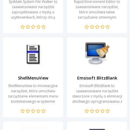
SysMate System File Walker to
Rapid Environment Editor to
zaawansowane narzędzie
zaawansowane narzędzie,
zaprojektowane z myślą o
które umożliwia łatwe
użytkownikach, którzy chcą
zarządzanie zmiennymi
efektywnie zarządzać i
środowiskowymi systemu
organizować swoje pliki...
Windows. Dzięki swojej
prostocie i...
ShellMenuView
Emsisoft BlitzBlank
ShellMenuView to innowacyjne
Emsisoft BlitzBlank to
narzędzie, które umożliwia
zaawansowane narzędzie
zarządzanie elementami menu
stworzone z myślą o eliminacji
kontekstowego w systemie
złośliwego oprogramowania z
Windows. Dzięki tej aplikacji
systemu. Dzięki
użytkownicy mają...
innowacyjnemu podejściu,
program...