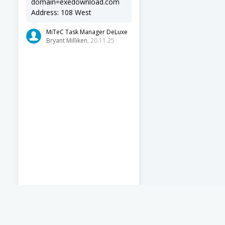
domain=exedownload.com
Address: 108 West
MiTeC Task Manager DeLuxe
Bryant Milliken
, 20.11.25