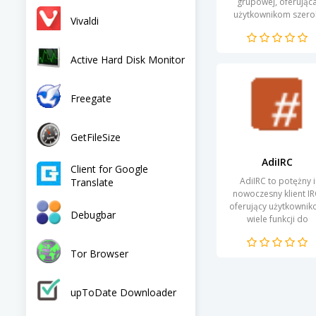
grupowej, oferując
użytkownikom szero
Vivaldi
zakres funkcji do
organizacji głosowych
wideo połączeń w
Active Hard Disk Monitor
czasie...
Freegate
GetFileSize
AdiIRC
Client for Google
AdiIRC to potężny i
Translate
nowoczesny klient IR
oferujący użytkowni
Debugbar
wiele funkcji do
komfortowej
komunikacji i
Tor Browser
uczestnictwa w
internetowych
społecznościach....
upToDate Downloader