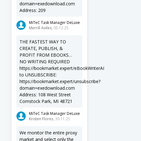
domain=exedownload.com
Address: 209
MiTeC Task Manager DeLuxe
Merrill Aviles
, 05.12.25
THE FASTEST WAY TO
CREATE, PUBLISH, &
PROFIT FROM EBOOKS…
NO WRITING REQUIRED
https://bookmarket.expert/eBookWriterAI
to UNSUBSCRIBE:
https://bookmarket.expert/unsubscribe?
domain=exedownload.com
Address: 108 West Street
Comstock Park, MI 48721
MiTeC Task Manager DeLuxe
Kristen Flores
, 30.11.25
We monitor the entire proxy
market and select only the