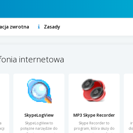
acja zwrotna
Zasady
efonia internetowa
SkypeLogView
MP3 Skype Recorder
a
SkypeLogView to
Skype Recorder to
i
cji
potężne narzędzie do
program, która służy do
do