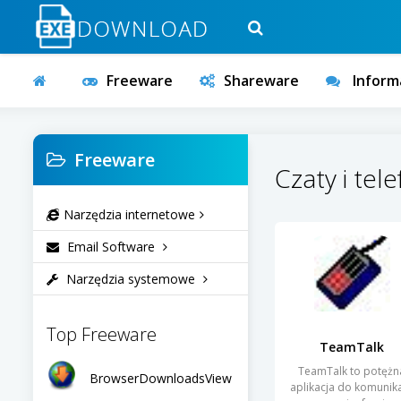
Freeware
Shareware
Inform
Freeware
Czaty i tel
Narzędzia internetowe
Email Software
Narzędzia systemowe
Top Freeware
TeamTalk
TeamTalk to potężn
BrowserDownloadsView
aplikacja do komunika