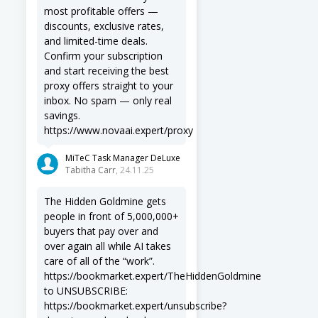
most profitable offers —
discounts, exclusive rates,
and limited-time deals.
Confirm your subscription
and start receiving the best
proxy offers straight to your
inbox. No spam — only real
savings.
https://www.novaai.expert/proxy
MiTeC Task Manager DeLuxe
Tabitha Carr
, 24.11.25
The Hidden Goldmine gets
people in front of 5,000,000+
buyers that pay over and
over again all while AI takes
care of all of the “work”.
https://bookmarket.expert/TheHiddenGoldmine
to UNSUBSCRIBE:
https://bookmarket.expert/unsubscribe?