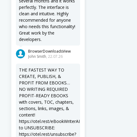
several months and it works
perfectly. The interface is
clean and intuitive. Highly
recommended for anyone
who needs this functionality!
Great work by the
developers.
BrowserDownloadsView
John Smith
, 22.07.26
THE FASTEST WAY TO
CREATE, PUBLISH, &
PROFIT FROM EBOOKS…
NO WRITING REQUIRED
PROFIT-READY EBOOKS
with covers, TOC, chapters,
sections, links, images, &
content!
https://otel.rest/eBookWriterAI
to UNSUBSCRIBE:
https://otel.rest/unsubscribe?