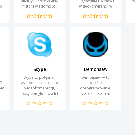
a
analizy i przywracania
nagrywania rozmów i
w
ki
historii wiadomości,
wideokonferencji w
połączeń i wielu innych z
Skype. W nowoczesnym
pr
 i
Skype'a. Program jest
świecie komunikacji,
C
skierowany do...
gdzie każdy detal ma
j
znaczenie,...
Skype
Demonsaw
Skype to potężna i
Demonsaw — to
C,
wygodna aplikacja do
potężne
kom
wideokonferencji,
oprogramowanie,
połączeń głosowych i
stworzone w celu
wymiany wiadomości,
zapewnienia
która zdobyła
bezpieczeństwa i
popularność na całym
anonimowości
świecie dzięki swojej...
użytkowników w sieci.
Przeznaczona do
wymiany danych, ta...