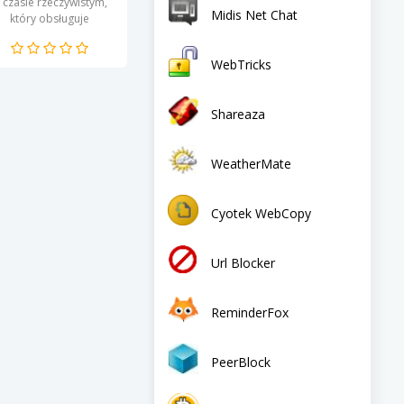
 czasie rzeczywistym,
Midis Net Chat
który obsługuje
otokoły Internet Relay
hat (IRC). Program ten
WebTricks
est przeznaczony do...
Shareaza
WeatherMate
Cyotek WebCopy
Url Blocker
ReminderFox
PeerBlock