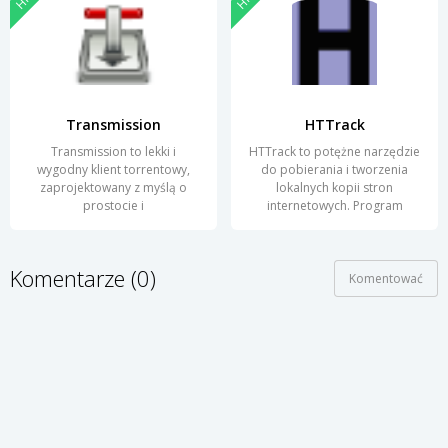
Transmission
HTTrack
Transmission to lekki i
HTTrack to potężne narzędzie
wygodny klient torrentowy,
do pobierania i tworzenia
zaprojektowany z myślą o
lokalnych kopii stron
prostocie i
internetowych. Program
Komentarze (0)
Komentować