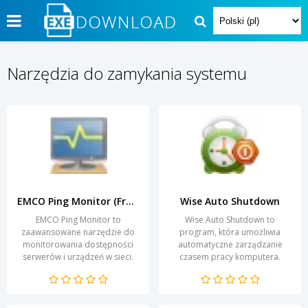
Narzędzia do zamykania systemu
EMCO Ping Monitor (Free Version)
Wise Auto Shutdown
EMCO Ping Monitor to
Wise Auto Shutdown to
zaawansowane narzędzie do
program, która umożliwia
monitorowania dostępności
automatyczne zarządzanie
serwerów i urządzeń w sieci.
czasem pracy komputera.
Umożliwia użytkownikom
Dzięki niej możesz łatwo
śledzenie stanu połączeń i
ustawić harmonogram
reakcji...
wyłączania,...