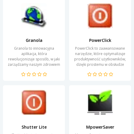
Granola
PowerClick
Granola to innowacyjna
PowerClick to zaawansowane
aplikacja, która
narzędzie, które optymalizuje
rewolucjonizuje sposób, w jaki
produktywność użytkowników,
zarządzamy naszym zdrowiem
dzięki prostemu w obsłudze
i odżywieniem. Dzięki
interfejsowi i niezwykle
zaawansowanym funkcjom,
funkcjonalnym...
użytkownicy...
Shutter Lite
MpowerSaver