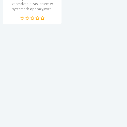
zarządzania zasilaniem w
systemach operacyjnych.
Dzięki zaawansowanym
funkcjom umożliwia
użytkownikom...