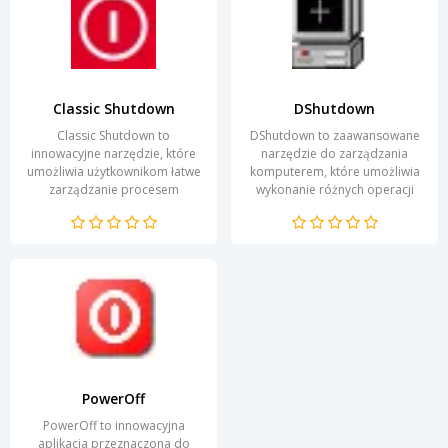
Classic Shutdown
DShutdown
Classic Shutdown to
DShutdown to zaawansowane
innowacyjne narzędzie, które
narzędzie do zarządzania
umożliwia użytkownikom łatwe
komputerem, które umożliwia
zarządzanie procesem
wykonanie różnych operacji
wyłączania i restartowania
związanych z shutdownem i
systemu operacyjnego.
zarządzaniem energią....
Dzięki...
PowerOff
PowerOff to innowacyjna
aplikacja przeznaczona do