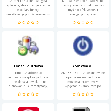
Shutter Lite to innowacyjna
MpowerSaver to nowoczesne
aplikacja, która oferuje szeroki
rozwiązanie zaprojektowane z
wachlarz funkcji
myślą o efektywności
umożliwiających użytkownikom
energetycznej oraz
łatwe zarządzanie i edytowanie
oszczędności. Dzięki
zrzutów ekranu....
zaawansowanym algorytmom
program pozwala na...
Timed Shutdown
AMP WinOFF
Timed Shutdown to
AMP WinOFF to zaawansowane
innowacyjna aplikacja, która
oprogramowanie, które
pozwala użytkownikom na
umożliwia automatyczne
planowanie i automatyzację
wyłączanie komputera po
zamykania systemu
określonym czasie lub przy
operacyjnego. Dzięki tej
spełnieniu zdefiniowanych
funkcji, można...
warunków....