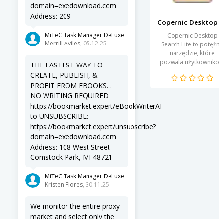
domain=exedownload.com
Address: 209
MiTeC Task Manager DeLuxe
Copernic Desktop
Merrill Aviles
, 05.12.25
Search Lite to potęż
narzędzie, które
pozwala użytkownik
THE FASTEST WAY TO
na szybką i skuteczn
CREATE, PUBLISH, &
lokalizację plików na 
PROFIT FROM EBOOKS…
komputerach. Dzięk
NO WRITING REQUIRED
zaawansowanym...
https://bookmarket.expert/eBookWriterAI
to UNSUBSCRIBE:
https://bookmarket.expert/unsubscribe?
domain=exedownload.com
Address: 108 West Street
Comstock Park, MI 48721
MiTeC Task Manager DeLuxe
Kristen Flores
, 30.11.25
We monitor the entire proxy
market and select only the