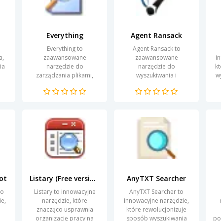
Everything
Agent Ransack
Everything to
Agent Ransack to
a,
zaawansowane
zaawansowane
i
ia
narzędzie do
narzędzie do
k
zarządzania plikami,
wyszukiwania i
w
 i
które umożliwia
eksploracji plików, które
h
błyskawiczne
znacznie ułatwia pracę z
s
przeszukiwanie oraz
danymi
organizowanie
przechowywanymi na
p
dokumentów na twoim
komputerze. Dzięki...
komputerze....
ot
Listary (Free version)
AnyTXT Searcher
to
Listary to innowacyjne
AnyTXT Searcher to
e,
narzędzie, które
innowacyjne narzędzie,
znacząco usprawnia
które rewolucjonizuje
organizację pracy na
sposób wyszukiwania
po