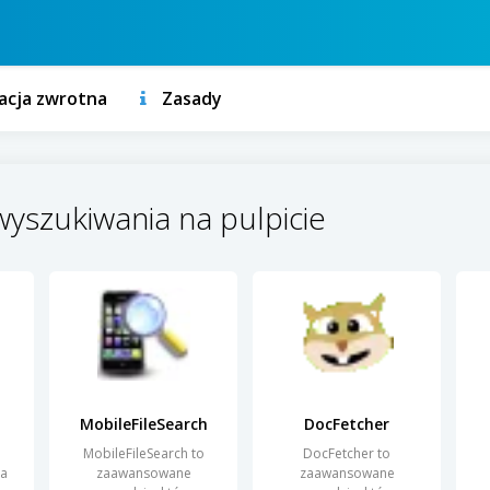
acja zwrotna
Zasady
wyszukiwania na pulpicie
MobileFileSearch
DocFetcher
MobileFileSearch to
DocFetcher to
ja
zaawansowane
zaawansowane