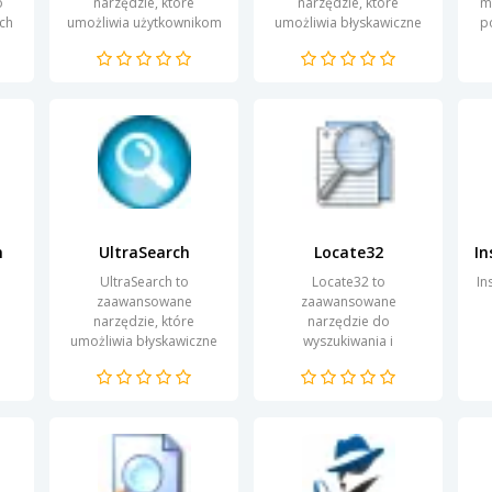
o
narzędzie, które
narzędzie, które
m
ch
umożliwia użytkownikom
umożliwia błyskawiczne
p
em
szybkie i efektywne
wyszukiwanie
przeszukiwanie
dokumentów na
pu
dokumentów oraz
komputerze. Dzięki
an
plików na smartfonach.
intuicyjnemu interfejsowi
Dzięki...
użytkownik może...
h
UltraSearch
Locate32
o
UltraSearch to
Locate32 to
In
zaawansowane
zaawansowane
narzędzie, które
narzędzie do
umożliwia błyskawiczne
wyszukiwania i
wyszukiwanie plików na
organizowania plików na
ch
dyskach twardych,
komputerach z
od
ki
napędach przenośnych
systemem Windows.
oraz w sieciach
Dzięki intuicyjnemu
...
lokalnych....
interfejsowi oraz
szybkim...