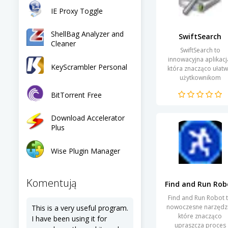
IE Proxy Toggle
ShellBag Analyzer and
SwiftSearch
Cleaner
SwiftSearch to
innowacyjna aplikacj
KeyScrambler Personal
która znacząco ułatw
użytkownikom
wyszukiwanie plików
BitTorrent Free
dokumentów na ic
komputerze. Dzięki
zaawansowanym
Download Accelerator
algorytmom...
Plus
Wise Plugin Manager
Komentują
Find and Run Rob
Find and Run Robot 
nowoczesne narzędzi
This is a very useful program.
które znacząco
I have been using it for
upraszcza proces