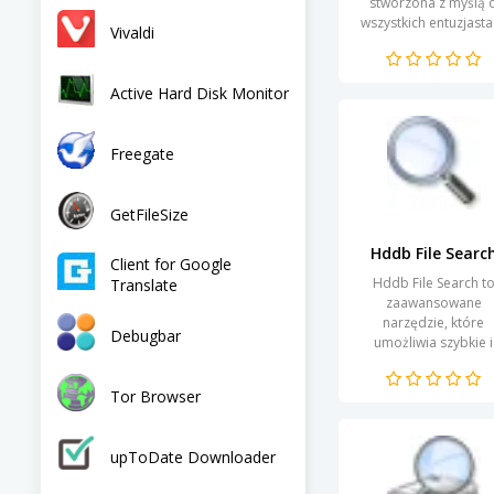
stworzona z myślą 
wszystkich entuzjasta
Vivaldi
kryptowalut. Jej cel
jest ułatwienie
użytkownikom dostę
Active Hard Disk Monitor
do najnowszych...
Freegate
GetFileSize
Hddb File Searc
Client for Google
Hddb File Search t
Translate
zaawansowane
narzędzie, które
Debugbar
umożliwia szybkie i
efektywne
przeszukiwanie dany
Tor Browser
na komputerze. Dzię
innowacyjnym
algorytmom, program
upToDate Downloader