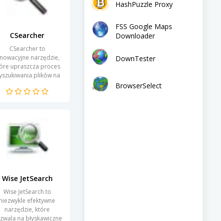
HashPuzzle Proxy
FSS Google Maps
CSearcher
Downloader
CSearcher to
nnowacyjne narzędzie,
DownTester
tóre upraszcza proces
yszukiwania plików na
komputerze. Dzięki
BrowserSelect
woim zaawansowanym
funkcjom, program
ozwala na szybkie i...
Wise JetSearch
Wise JetSearch to
niezwykle efektywne
narzędzie, które
zwala na błyskawiczne