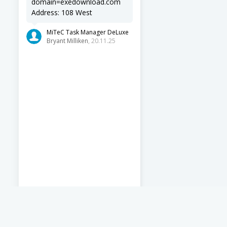
domain=exedownload.com
Address: 108 West
MiTeC Task Manager DeLuxe
Bryant Milliken
, 20.11.25