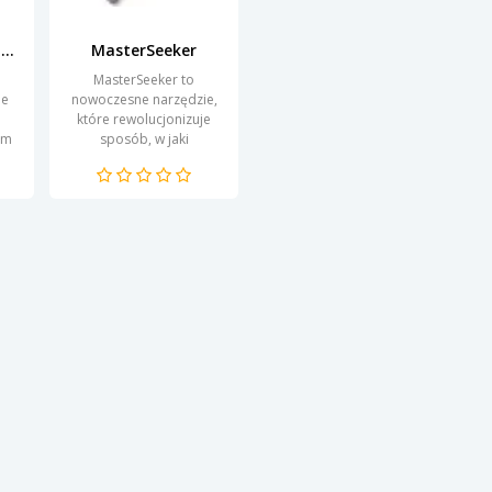
Copernic Desktop Search Lite
MasterSeeker
MasterSeeker to
ne
nowoczesne narzędzie,
które rewolucjonizuje
om
sposób, w jaki
ą
wyszukujemy i
ich
analizujemy dane. Dzięki
i
zaawansowanej
technologii, program
umożliwia...