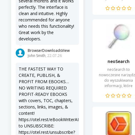
several months and it works
wyszukiwania i
perfectly. The interface is
uruchamiania plikó
clean and intuitive. Highly
oraz aplikacji na
recommended for anyone
komputerze. Dzięki..
who needs this functionality!
Great work by the
developers.
BrowserDownloadsView
John Smith
, 22.07.26
neoSearch
THE FASTEST WAY TO
neoSearch to
CREATE, PUBLISH, &
nowoczesne narzędz
do wyszukiwania
PROFIT FROM EBOOKS…
informacji, które
NO WRITING REQUIRED
pozwala użytkownik
PROFIT-READY EBOOKS
na szybsze i bardzie
with covers, TOC, chapters,
efektywne
sections, links, images, &
przeszukiwanie zaso
content!
internetowych....
https://otel.rest/eBookWriterAI
to UNSUBSCRIBE:
https://otel.rest/unsubscribe?