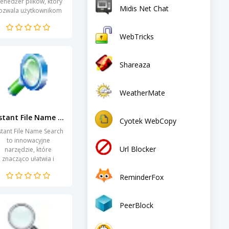
enedżer plików, który
Midis Net Chat
ozwala użytkownikom
na szczegółowe
przeszukiwanie i
WebTricks
alizowanie zawartości
dysków twardych....
Shareaza
WeatherMate
Instant File Name Search
Cyotek WebCopy
stant File Name Search
to innowacyjne
Url Blocker
narzędzie, które
znacząco ułatwia i
przyspiesza proces
ReminderFox
najdywania plików na
komputerze. Dzięki
zaawansowanej...
PeerBlock