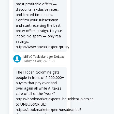
most profitable offers —
discounts, exclusive rates,
and limited-time deals.
Confirm your subscription
and start receiving the best
proxy offers straight to your
inbox. No spam — only real
savings.
https://www.novaai.expert/proxy
MiTeC Task Manager DeLuxe
Tabitha Carr
, 24.11.25
The Hidden Goldmine gets
people in front of 5,000,000+
buyers that pay over and
over again all while AI takes
care of all of the “work”.
https://bookmarket.expert/TheHiddenGoldmine
to UNSUBSCRIBE:
https://bookmarket.expert/unsubscribe?