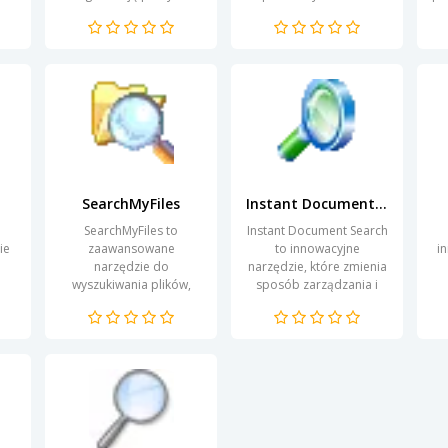
komputerze. Dzięki
informacji w
w
niemu możesz szybko i
dokumentach
efektywnie zarządzać
tekstowych. Dzięki
tw
.
dokumentami oraz...
zaawansowanym
z
algorytmom,...
SearchMyFiles
Instant Document Search
SearchMyFiles to
Instant Document Search
ie
zaawansowane
to innowacyjne
i
narzędzie do
narzędzie, które zmienia
wyszukiwania plików,
sposób zarządzania i
om
które umożliwia
przeszukiwania
j
użytkownikom szybkie i
dokumentów. W dobie
l
efektywne odnajdywanie
cyfryzacji efektywne
bów
dokumentów na dysku
wyszukiwanie...
f
twardym....