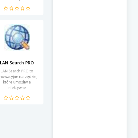
przeszukiwanie
zawartości dysków
ardych oraz nośników
ewnętrznych. Dzięki...
LAN Search PRO
LAN Search PRO to
nnowacyjne narzędzie,
które umożliwia
efektywne
przeszukiwanie sieci
okalnych. Dzięki jego
zaawansowanym
unkcjom, użytkownicy
mogą szybko...