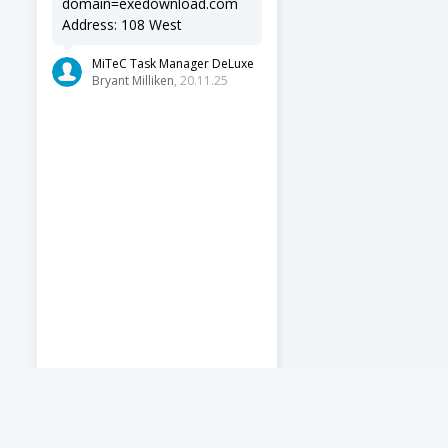
domain=exedownload.com
Address: 108 West
MiTeC Task Manager DeLuxe
Bryant Milliken
, 20.11.25