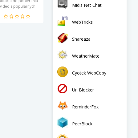
likacja do pobierania
Midis Net Chat
wideo z popularnych
platform i stron
nternetowych. Oferuje
WebTricks
żytkownikom unikalny
zestaw...
Shareaza
WeatherMate
Cyotek WebCopy
Url Blocker
ReminderFox
PeerBlock