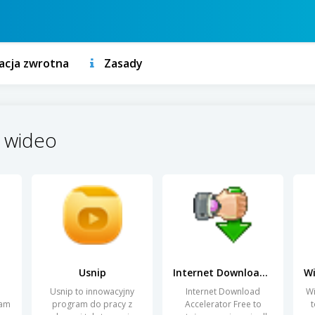
acja zwrotna
Zasady
 wideo
Usnip
Internet Download Accelerator Free
Usnip to innowacyjny
Internet Download
Wi
ram
program do pracy z
Accelerator Free to
t