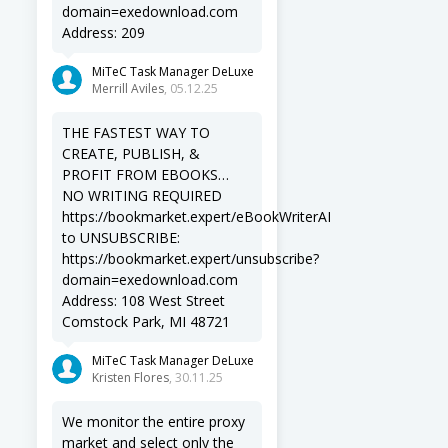
domain=exedownload.com
Address: 209
MiTeC Task Manager DeLuxe
Merrill Aviles
, 05.12.25
THE FASTEST WAY TO
CREATE, PUBLISH, &
PROFIT FROM EBOOKS…
NO WRITING REQUIRED
https://bookmarket.expert/eBookWriterAI
to UNSUBSCRIBE:
https://bookmarket.expert/unsubscribe?
domain=exedownload.com
Address: 108 West Street
Comstock Park, MI 48721
MiTeC Task Manager DeLuxe
Kristen Flores
, 30.11.25
We monitor the entire proxy
market and select only the