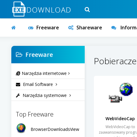
Freeware
Shareware
Inform
Freeware
Pobieracze
Narzędzia internetowe
Email Software
Narzędzia systemowe
Top Freeware
WebVideoCap
WebVideoCap to
BrowserDownloadsView
zaawansowany prog