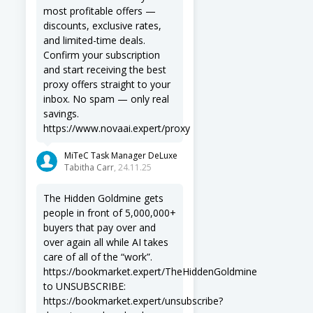
most profitable offers —
discounts, exclusive rates,
and limited-time deals.
Confirm your subscription
and start receiving the best
proxy offers straight to your
inbox. No spam — only real
savings.
https://www.novaai.expert/proxy
MiTeC Task Manager DeLuxe
Tabitha Carr
, 24.11.25
The Hidden Goldmine gets
people in front of 5,000,000+
buyers that pay over and
over again all while AI takes
care of all of the “work”.
https://bookmarket.expert/TheHiddenGoldmine
to UNSUBSCRIBE:
https://bookmarket.expert/unsubscribe?