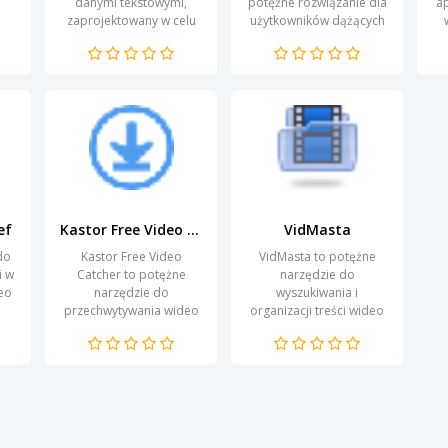
danymi tekstowymi,
potężne rozwiązanie dla
ap
zaprojektowany w celu
użytkowników dążących
o z
poprawy jakości
do maksymalnej
przetwarzania informacji
efektywności pobierania
i
ię
i zwiększenia
plików. Program
u
produktywności...
pozwala znacząco...
ef
Kastor Free Video Catcher
VidMasta
do
Kastor Free Video
VidMasta to potężne
i w
Catcher to potężne
narzędzie do
deo
narzędzie do
wyszukiwania i
przechwytywania wideo
organizacji treści wideo
To
z internetu, które
oraz audio. Dzięki niemu
umożliwia użytkownikom
użytkownicy mogą łatwo
do
bez wysiłku nagrywanie,
znaleźć filmy, seriale i
konwertowanie i...
muzykę według...