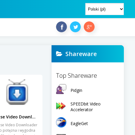
Shareware
Top Shareware
Pidgin
SPEEDbit Video
Accelerator
Wise Video Downloader
EagleGet
se Video Downloader
o potężna i wygodna