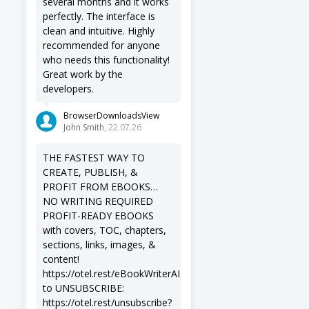
several months and it works
perfectly. The interface is
clean and intuitive. Highly
recommended for anyone
who needs this functionality!
Great work by the
developers.
BrowserDownloadsView
John Smith
, 22.07.26
THE FASTEST WAY TO
CREATE, PUBLISH, &
PROFIT FROM EBOOKS…
NO WRITING REQUIRED
PROFIT-READY EBOOKS
with covers, TOC, chapters,
sections, links, images, &
content!
https://otel.rest/eBookWriterAI
to UNSUBSCRIBE:
https://otel.rest/unsubscribe?