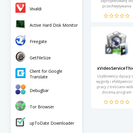
zaprojektowany do
przechwytywania
Vivaldi
strumieniowego wide
różnych zasobów
internetowych. Stał s
Active Hard Disk Monitor
niezastąpionym
narzędziem...
Freegate
GetFileSize
xVideoServiceThi
Client for Google
Użytkownicy dążący 
Translate
wygody i efektywnośc
pracy z treściami wi
Debugbar
docenią program
xVideoServiceThief. 
potężne narzędzie
Tor Browser
zostało stworzone 
pobierania...
upToDate Downloader