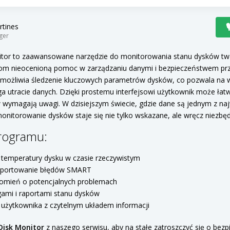
rtines
ger
itor to zaawansowane narzędzie do monitorowania stanu dysków twa
om nieocenioną pomoc w zarządzaniu danymi i bezpieczeństwem p
umożliwia śledzenie kluczowych parametrów dysków, co pozwala na
a utracie danych. Dzięki prostemu interfejsowi użytkownik może łatw
 wymagają uwagi. W dzisiejszym świecie, gdzie dane są jednym z na
onitorowanie dysków staje się nie tylko wskazane, ale wręcz niezbę
rogramu:
temperatury dysku w czasie rzeczywistym
raportowanie błędów SMART
omień o potencjalnych problemach
gami i raportami stanu dysków
s użytkownika z czytelnym układem informacji
Disk Monitor
z naszego serwisu, aby na stałe zatroszczyć się o bez