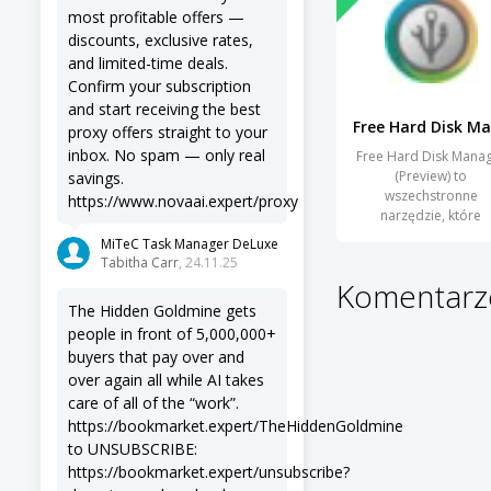
most profitable offers —
discounts, exclusive rates,
and limited-time deals.
Confirm your subscription
and start receiving the best
proxy offers straight to your
inbox. No spam — only real
Free Hard Disk Mana
(Preview) to
savings.
wszechstronne
https://www.novaai.expert/proxy
narzędzie, które
umożliwia
MiTeC Task Manager DeLuxe
zaawansowane
Tabitha Carr
, 24.11.25
Komentarze
The Hidden Goldmine gets
people in front of 5,000,000+
buyers that pay over and
over again all while AI takes
care of all of the “work”.
https://bookmarket.expert/TheHiddenGoldmine
to UNSUBSCRIBE:
https://bookmarket.expert/unsubscribe?