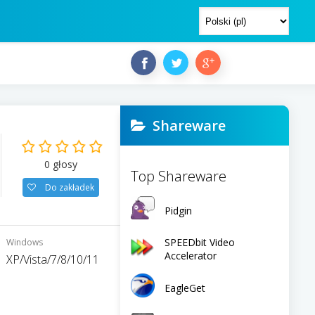
Shareware
0
głosy
Top Shareware
Do zakładek
Pidgin
SPEEDbit Video
Windows
Accelerator
XP/Vista/7/8/10/11
EagleGet