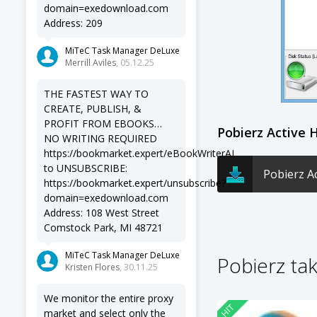
domain=exedownload.com
Address: 209
MiTeC Task Manager DeLuxe
Merrill Aviles
, 05.12.25
THE FASTEST WAY TO
CREATE, PUBLISH, &
PROFIT FROM EBOOKS…
Pobierz Active 
NO WRITING REQUIRED
https://bookmarket.expert/eBookWriterAI
to UNSUBSCRIBE:
Pobierz Ac
https://bookmarket.expert/unsubscribe?
domain=exedownload.com
Address: 108 West Street
Comstock Park, MI 48721
MiTeC Task Manager DeLuxe
Pobierz ta
Kristen Flores
, 30.11.25
We monitor the entire proxy
HIT
market and select only the