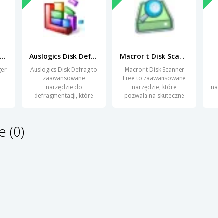
Free Hard Disk Manager (Preview)
Auslogics Disk Defrag
Macrorit Disk Scanner Free
ger
Auslogics Disk Defrag to
Macrorit Disk Scanner
zaawansowane
Free to zaawansowane
narzędzie do
narzędzie, które
na
defragmentacji, które
pozwala na skuteczne
znacząco poprawia
skanowanie dysków
tw
 (0)