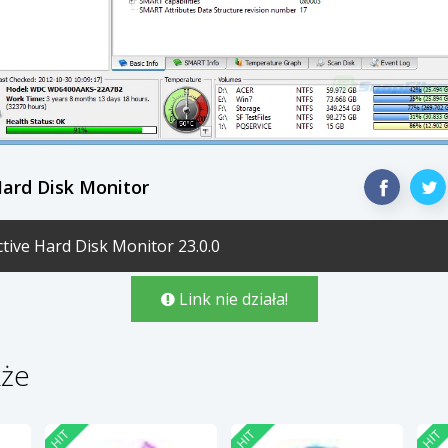
Hard Disk Monitor
tive Hard Disk Monitor 23.0.0
Link nie działa!
kże
HIT
HIT
HIT