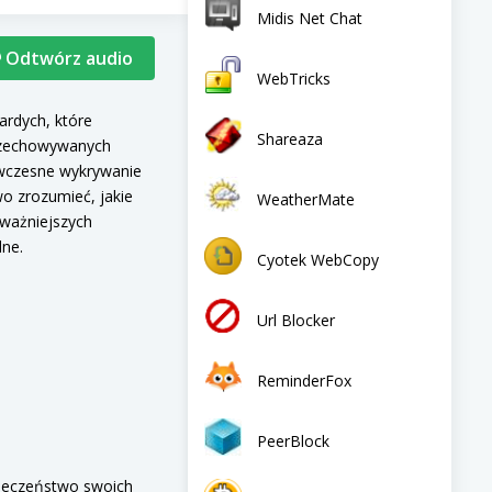
Midis Net Chat
🎙 Odtwórz audio
WebTricks
rdych, które
Shareaza
rzechowywanych
 wczesne wykrywanie
o zrozumieć, jakie
WeatherMate
jważniejszych
dne.
Cyotek WebCopy
Url Blocker
ReminderFox
PeerBlock
pieczeństwo swoich