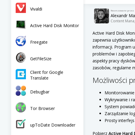
Vivaldi
Recenzowane przez
Alexandr Ma
Content Mana
Active Hard Disk Monitor
Active Hard Disk Mon
zapewnia użytkownik
Freegate
informacji. Program 
problemów i zapobieg
GetFileSize
aspekty pracy dysków
zasobów, regularne m
Client for Google
Translate
Możliwości p
Debugbar
Monitorowanie 
Wykrywanie i 
System powiad
Tor Browser
Zarządzanie lo
Prosty interfej
upToDate Downloader
Pobierz
Active Hard 