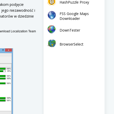
HashPuzzle Proxy
nikom podjęcie
e jego niezawodność i
FSS Google Maps
matorów w dziedzinie
Downloader
DownTester
nload Localization Team
BrowserSelect