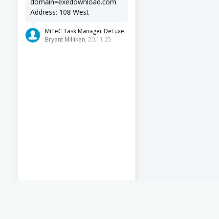
domain=exedownload.com
Address: 108 West
MiTeC Task Manager DeLuxe
Bryant Milliken
, 20.11.25