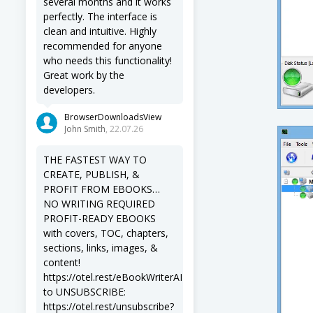
several months and it works
perfectly. The interface is
clean and intuitive. Highly
recommended for anyone
who needs this functionality!
Great work by the
developers.
BrowserDownloadsView
John Smith
, 22.07.26
THE FASTEST WAY TO
CREATE, PUBLISH, &
PROFIT FROM EBOOKS…
NO WRITING REQUIRED
PROFIT-READY EBOOKS
with covers, TOC, chapters,
sections, links, images, &
content!
https://otel.rest/eBookWriterAI
to UNSUBSCRIBE:
https://otel.rest/unsubscribe?