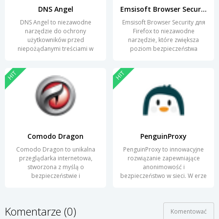
DNS Angel
Emsisoft Browser Security for Firefox
DNS Angel to niezawodne
Emsisoft Browser Security для
narzędzie do ochrony
Firefox to niezawodne
użytkowników przed
narzędzie, które zwiększa
niepożądanymi treściami w
poziom bezpieczeństwa
HIT
HIT
Comodo Dragon
PenguinProxy
Comodo Dragon to unikalna
PenguinProxy to innowacyjne
przeglądarka internetowa,
rozwiązanie zapewniające
stworzona z myślą o
anonimowość i
bezpieczeństwie i
bezpieczeństwo w sieci. W erze
Komentarze (0)
Komentować