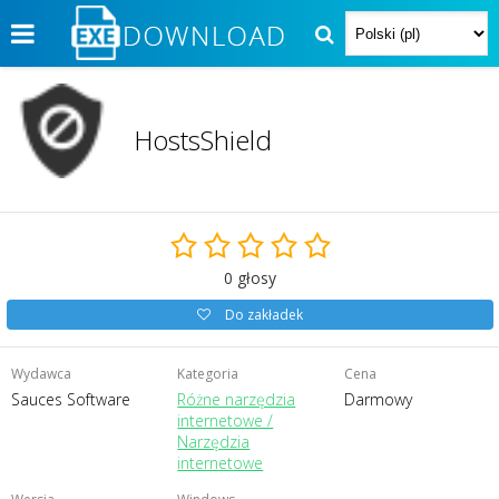
HostsShield
0
głosy
Do zakładek
Wydawca
Kategoria
Cena
Sauces Software
Różne narzędzia
Darmowy
internetowe /
Narzędzia
internetowe