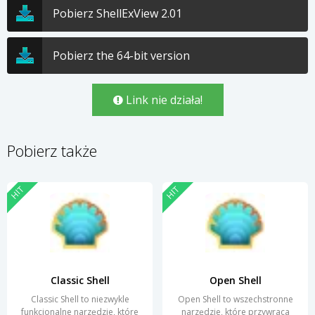
Pobierz ShellExView 2.01
Pobierz the 64-bit version
Link nie działa!
Pobierz także
HIT
HIT
Classic Shell
Open Shell
Classic Shell to niezwykle
Open Shell to wszechstronne
funkcjonalne narzędzie, które
narzędzie, które przywraca