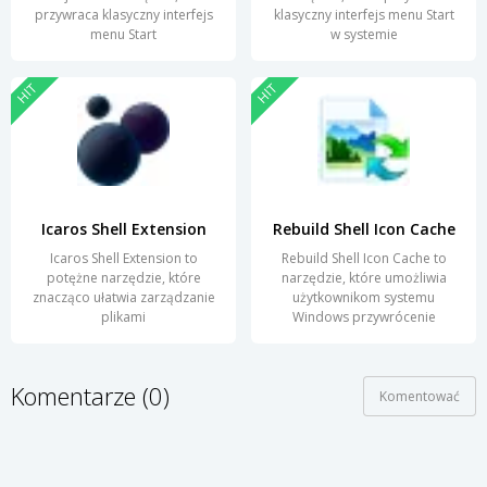
przywraca klasyczny interfejs
klasyczny interfejs menu Start
menu Start
w systemie
HIT
HIT
Icaros Shell Extension
Rebuild Shell Icon Cache
Icaros Shell Extension to
Rebuild Shell Icon Cache to
potężne narzędzie, które
narzędzie, które umożliwia
znacząco ułatwia zarządzanie
użytkownikom systemu
plikami
Windows przywrócenie
Komentarze (0)
Komentować