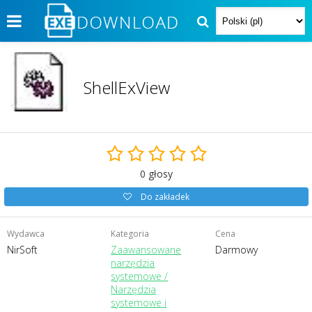
ShellExView
0
głosy
Do zakładek
Wydawca
Kategoria
Cena
NirSoft
Zaawansowane
Darmowy
narzędzia
systemowe /
Narzędzia
systemowe i