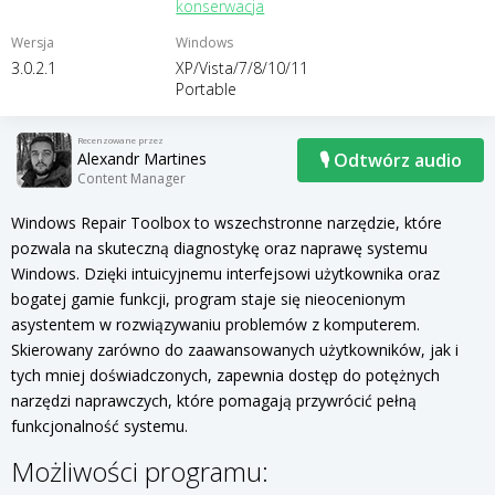
konserwacja
Wersja
Windows
3.0.2.1
XP/Vista/7/8/10/11
Portable
Recenzowane przez
Alexandr Martines
🎙 Odtwórz audio
Content Manager
Windows Repair Toolbox to wszechstronne narzędzie, które
pozwala na skuteczną diagnostykę oraz naprawę systemu
Windows. Dzięki intuicyjnemu interfejsowi użytkownika oraz
bogatej gamie funkcji, program staje się nieocenionym
asystentem w rozwiązywaniu problemów z komputerem.
Skierowany zarówno do zaawansowanych użytkowników, jak i
tych mniej doświadczonych, zapewnia dostęp do potężnych
narzędzi naprawczych, które pomagają przywrócić pełną
funkcjonalność systemu.
Możliwości programu: