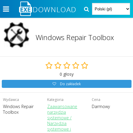
Windows Repair Toolbox
0
głosy
Do zakładek
Wydawca
Kategoria
Cena
Windows Repair
Zaawansowane
Darmowy
Toolbox
narzędzia
systemowe /
Narzędzia
systemowe i